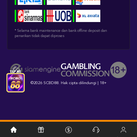
* Selama bank maintenance dan bank offline deposit dan
penarikan tidak dapat diproses
©2026 SCBD88. Hak cipta dilindungi | 18+