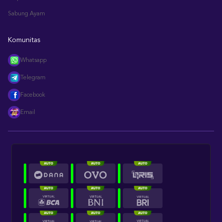
Sabung Ayam
Komunitas
Whatsapp
Telegram
Facebook
Email