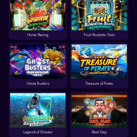
Horse Racing
Fruit Roulette Slots
Ghost Busters
Treasure of Pirate
Lagend of Shooter
Real Slap