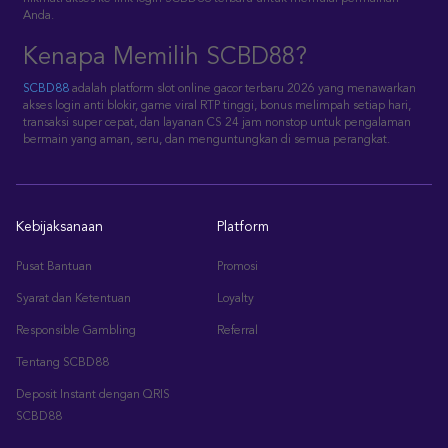
Anda.
Kenapa Memilih SCBD88?
SCBD88
adalah platform slot online gacor terbaru 2026 yang menawarkan
akses login anti blokir, game viral RTP tinggi, bonus melimpah setiap hari,
transaksi super cepat, dan layanan CS 24 jam nonstop untuk pengalaman
bermain yang aman, seru, dan menguntungkan di semua perangkat.
Kebijaksanaan
Platform
Pusat Bantuan
Promosi
Syarat dan Ketentuan
Loyalty
Responsible Gambling
Referral
Tentang SCBD88
Deposit Instant dengan QRIS
SCBD88