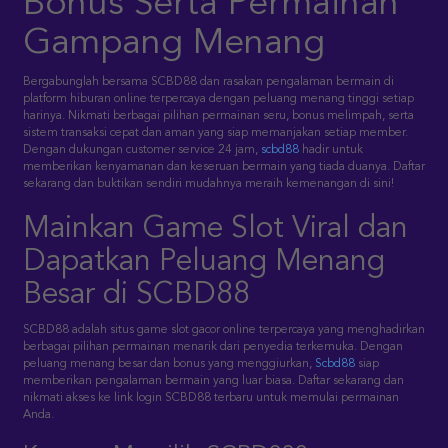
Bonus Serta Permainan
Gampang Menang
Bergabunglah bersama SCBD88 dan rasakan pengalaman bermain di
platform hiburan online terpercaya dengan peluang menang tinggi setiap
harinya. Nikmati berbagai pilihan permainan seru, bonus melimpah, serta
sistem transaksi cepat dan aman yang siap memanjakan setiap member.
Dengan dukungan customer service 24 jam,
scbd88
hadir untuk
memberikan kenyamanan dan keseruan bermain yang tiada duanya. Daftar
sekarang dan buktikan sendiri mudahnya meraih kemenangan di sini!
Mainkan Game Slot Viral dan
Dapatkan Peluang Menang
Besar di SCBD88
SCBD88 adalah situs game slot gacor online terpercaya yang menghadirkan
berbagai pilihan permainan menarik dari penyedia terkemuka. Dengan
peluang menang besar dan bonus yang menggiurkan,
Scbd88
siap
memberikan pengalaman bermain yang luar biasa. Daftar sekarang dan
nikmati akses ke link login SCBD88 terbaru untuk memulai permainan
Anda.