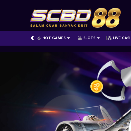
HOT GAMES
SLOTS
LIVE CAS