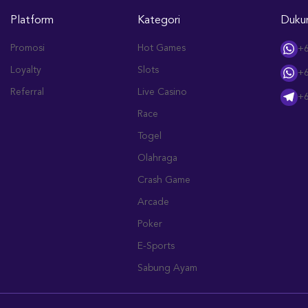
Platform
Kategori
Duku
Promosi
Hot Games
+
Loyalty
Slots
+
Referral
Live Casino
+
Race
Togel
Olahraga
Crash Game
Arcade
Poker
E-Sports
Sabung Ayam