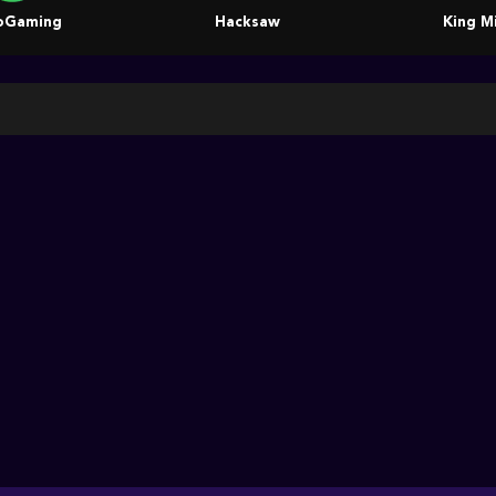
oGaming
Hacksaw
King M