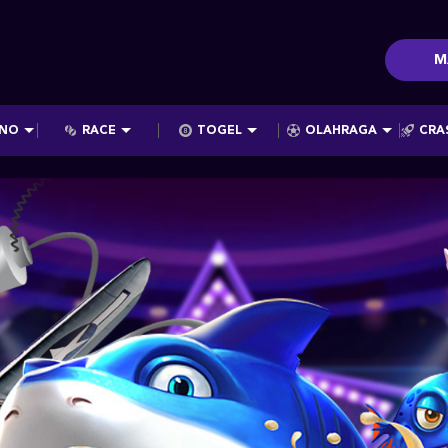
M
INO
RACE
TOGEL
OLAHRAGA
CRA