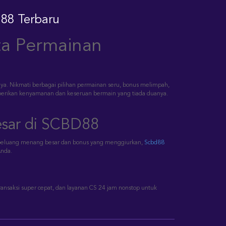
d88 Terbaru
ta Permainan
a. Nikmati berbagai pilihan permainan seru, bonus melimpah,
erikan kenyamanan dan keseruan bermain yang tiada duanya.
esar di SCBD88
n peluang menang besar dan bonus yang menggiurkan,
Scbd88
Anda.
transaksi super cepat, dan layanan CS 24 jam nonstop untuk