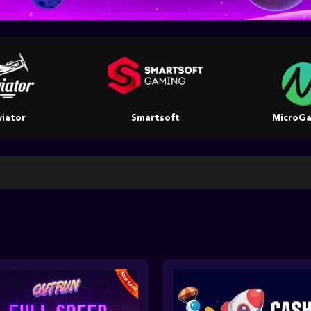
viator
Smartsoft
MicroG