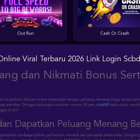
Out Run
Cash Or Crash
line Viral Terbaru 2026 Link Login Scb
ang dan Nikmati Bonus Ser
i platform hiburan online terpercaya dengan peluang menang tinggi setiap hariny
etiap member. Dengan dukungan customer service 24 jam,
scbd88
hadir untuk memb
an di sini!
 dan Dapatkan Peluang Menang B
menghadirkan berbagai pilihan permainan menarik dari penyedia terkemuka. Denga