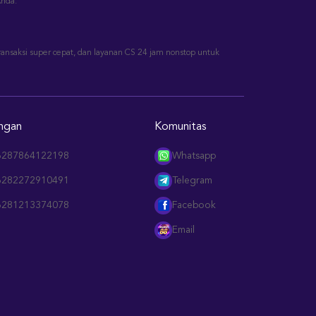
Anda.
transaksi super cepat, dan layanan CS 24 jam nonstop untuk
ngan
Komunitas
6287864122198
Whatsapp
6282272910491
Telegram
6281213374078
Facebook
Email