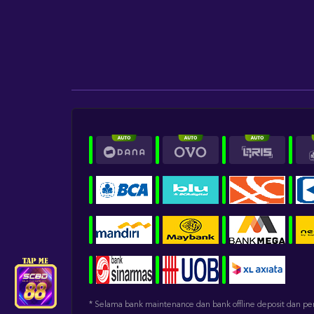
* Selama bank maintenance dan bank offline deposit dan pen