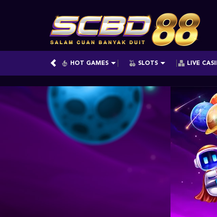
HOT GAMES
SLOTS
LIVE CAS