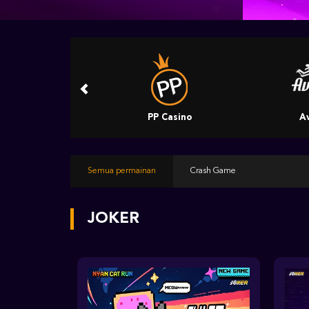
PP Casino
A
Semua permainan
Crash Game
JOKER