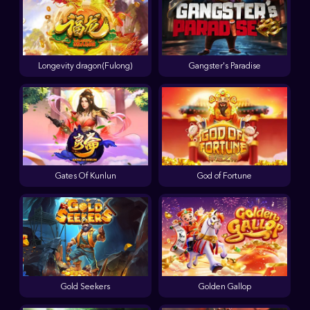
Longevity dragon(Fulong)
Gangster's Paradise
Gates Of Kunlun
God of Fortune
Gold Seekers
Golden Gallop