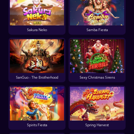
Sakura Neko
Samba Fiesta
SanGuo - The Brotherhood
Sexy Christmas Sirens
Spirits Fiesta
Spring Harvest