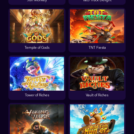
Surf Monkey
Taco Truck Delight
Temple of Gods
TNT Fiesta
Tower of Riches
Vault of Riches