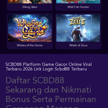
Viking Valor
Wild Fish Hunter
Wishes of the Genie
Wrath of Zeus
SCBD88 Platform Game Gacor Online Viral
Terbaru 2026 Link Login Scbd88 Terbaru
Daftar SCBD88
Sekarang dan Nikmati
Bonus Serta Permainan