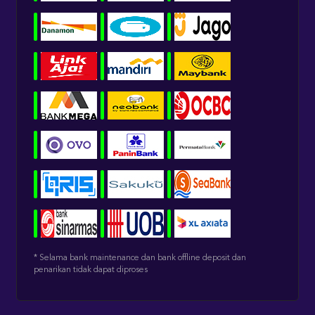
* Selama bank maintenance dan bank offline deposit dan
penarikan tidak dapat diproses