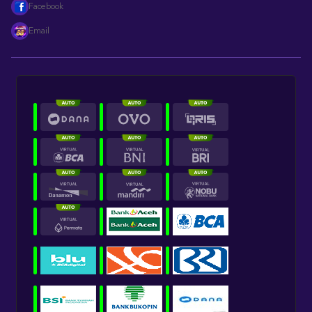
Facebook
Email