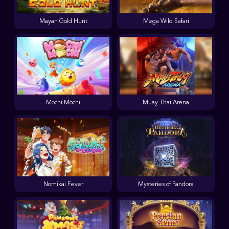
Mayan Gold Hunt
Mega Wild Safari
Mochi Mochi
Muay Thai Arena
Nomikai Fever
Mysteries of Pandora