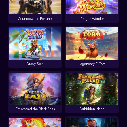
Countdown to Fortune
Dragon Wonder
Ducky Spin
Legendary El Toro
Empress of the Black Seas
Forbidden Island