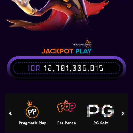
JACKPOT
PLAY
IDR
12,701,005,780
Pragmatic Play
Fat Panda
PG Soft
Slot