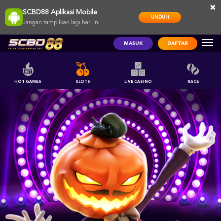
×
SCBD88 Aplikasi Mobile
UNDUH
Jangan tampilkan lagi hari ini
MASUK
DAFTAR
HOT GAMES
SLOTS
LIVE CASINO
RACE