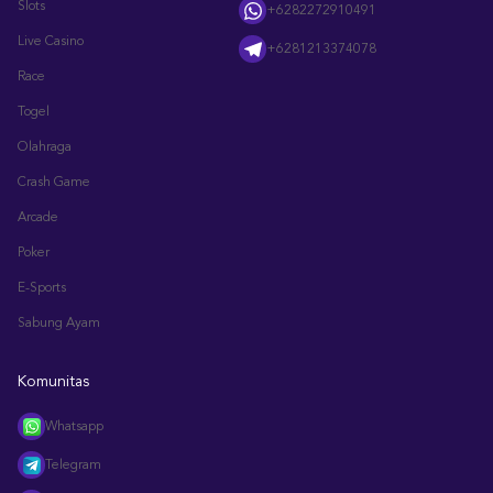
Slots
+6282272910491
Live Casino
+6281213374078
Race
Togel
Olahraga
Crash Game
Arcade
Poker
E-Sports
Sabung Ayam
Komunitas
Whatsapp
Telegram