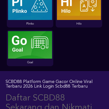
Plinko
Hilo
Goal
SCBD88 Platform Game Gacor Online Viral
Terbaru 2026 Link Login Scbd88 Terbaru
Daftar SCBD88
Sekarang dan Nikmati