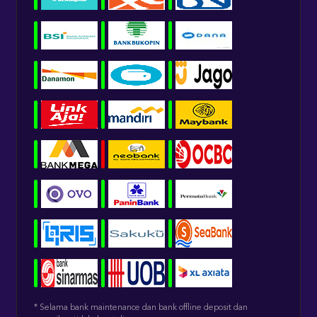
* Selama bank maintenance dan bank offline deposit dan