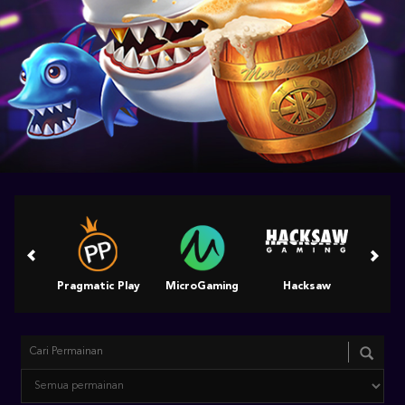
Pragmatic Play
MicroGaming
Hacksaw
King