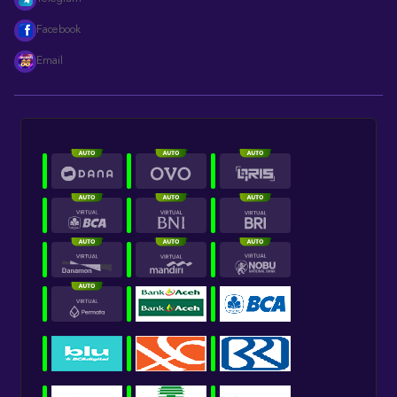
Facebook
Email