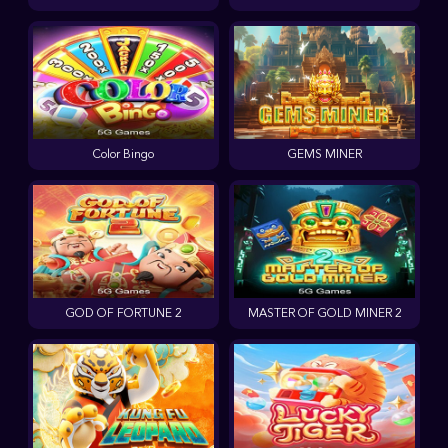
Color Bingo
GEMS MINER
GOD OF FORTUNE 2
MASTER OF GOLD MINER 2