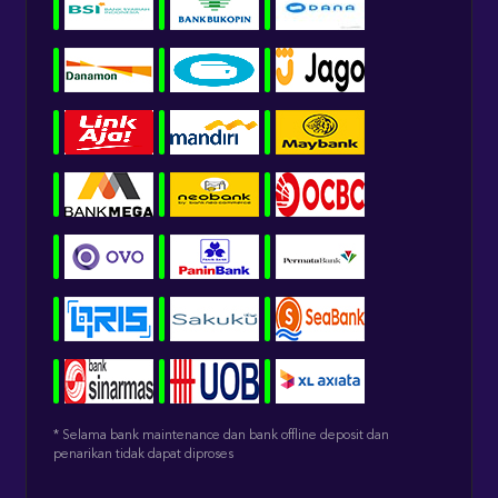
* Selama bank maintenance dan bank offline deposit dan
penarikan tidak dapat diproses