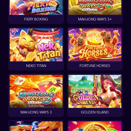
FIERY BOXING
MAHJONG WAYS 3+
NEKO TITAN
FORTUNE HORSES
MAHJONG WAYS 3
GOLDEN ISLAND