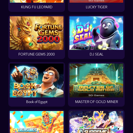
KUNG FU LEOPARD
LUCKY TIGER
FORTUNE GEMS 2000
DJ SEAL
Book of Egypt
MASTER OF GOLD MINER