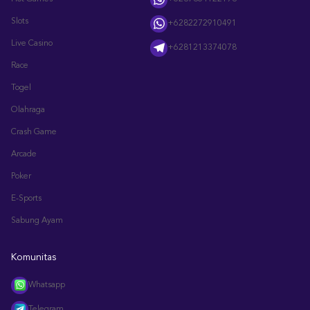
Slots
+6282272910491
Live Casino
+6281213374078
Race
Togel
Olahraga
Crash Game
Arcade
Poker
E-Sports
Sabung Ayam
Komunitas
Whatsapp
Telegram