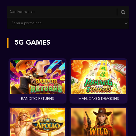
5G GAMES
BANDITO RETURNS
MAHJONG 5 DRAGONS