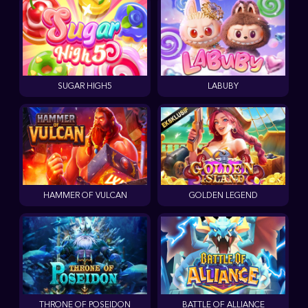
SUGAR HIGH5
LABUBY
HAMMER OF VULCAN
GOLDEN LEGEND
THRONE OF POSEIDON
BATTLE OF ALLIANCE