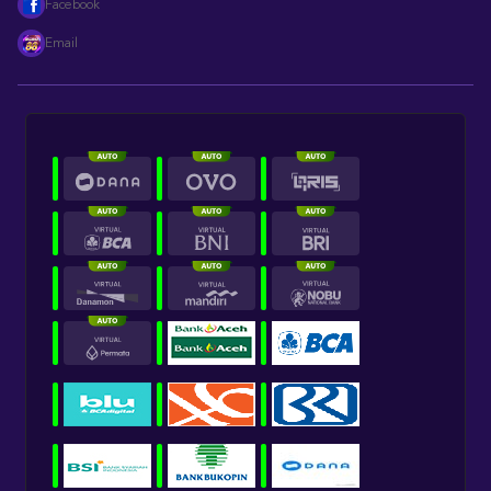
Facebook
Email