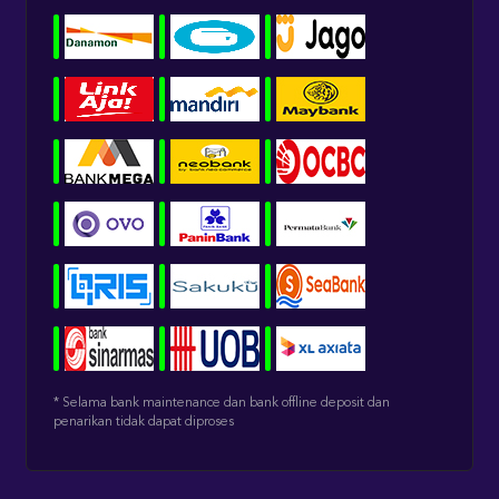
* Selama bank maintenance dan bank offline deposit dan
penarikan tidak dapat diproses