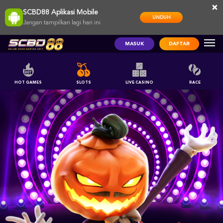
×
SCBD88 Aplikasi Mobile
UNDUH
Jangan tampilkan lagi hari ini
MASUK
DAFTAR
HOT GAMES
SLOTS
LIVE CASINO
RACE