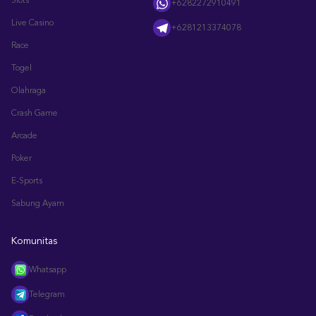
Slots
+6282272910491
Live Casino
+6281213374078
Race
Togel
Olahraga
Crash Game
Arcade
Poker
E-Sports
Sabung Ayam
Komunitas
Whatsapp
Telegram