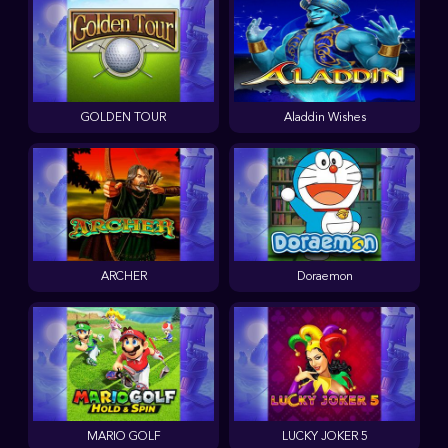
GOLDEN TOUR
Aladdin Wishes
ARCHER
Doraemon
MARIO GOLF
LUCKY JOKER 5