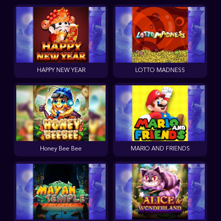
HAPPY NEW YEAR
LOTTO MADNESS
Honey Bee Bee
MARIO AND FRIENDS