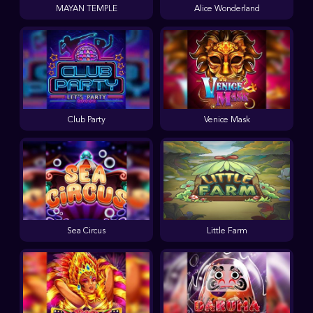
MAYAN TEMPLE
Alice Wonderland
Club Party
Venice Mask
Sea Circus
Little Farm