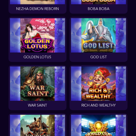
NEZHA DEMON REBORN
BOBA BOBA
GOLDEN LOTUS
GOD LIST
WAR SAINT
RICH AND WEALTHY