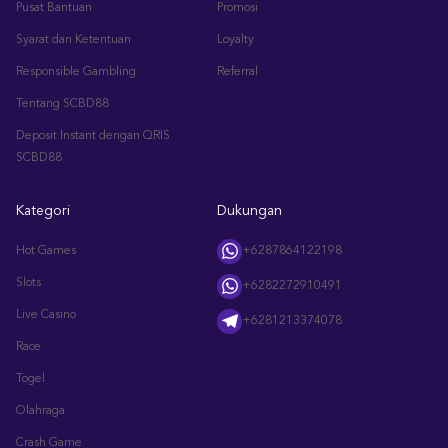
Pusat Bantuan
Promosi
Syarat dan Ketentuan
Loyalty
Responsible Gambling
Referral
Tentang SCBD88
Deposit Instant dengan QRIS
SCBD88
Kategori
Dukungan
Hot Games
+6287864122198
Slots
+6282272910491
Live Casino
+6281213374078
Race
Togel
Olahraga
Crash Game