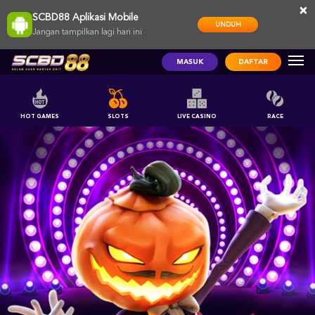
×
SCBD88 Aplikasi Mobile
UNDUH
Jangan tampilkan lagi hari ini
MASUK
DAFTAR
HOT GAMES
SLOTS
LIVE CASINO
RACE