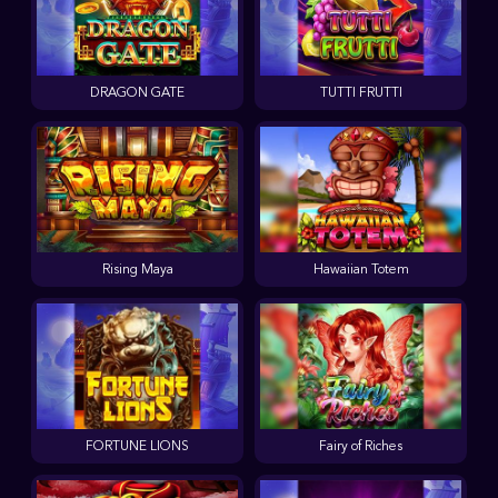
DRAGON GATE
TUTTI FRUTTI
Rising Maya
Hawaiian Totem
FORTUNE LIONS
Fairy of Riches