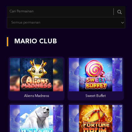
MARIO CLUB
Aliens Madness
Sweet Buffet