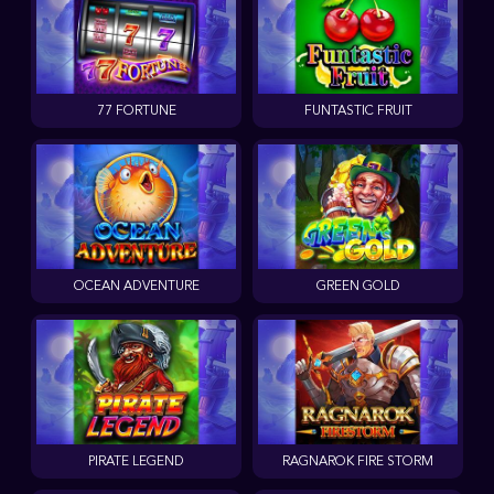
77 FORTUNE
FUNTASTIC FRUIT
OCEAN ADVENTURE
GREEN GOLD
PIRATE LEGEND
RAGNAROK FIRE STORM