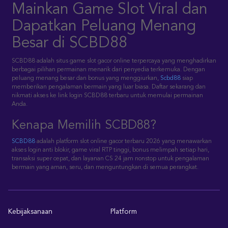
Mainkan Game Slot Viral dan
Dapatkan Peluang Menang
Besar di SCBD88
SCBD88 adalah situs game slot gacor online terpercaya yang menghadirkan
berbagai pilihan permainan menarik dari penyedia terkemuka. Dengan
peluang menang besar dan bonus yang menggiurkan,
Scbd88
siap
memberikan pengalaman bermain yang luar biasa. Daftar sekarang dan
nikmati akses ke link login SCBD88 terbaru untuk memulai permainan
Anda.
Kenapa Memilih SCBD88?
SCBD88
adalah platform slot online gacor terbaru 2026 yang menawarkan
akses login anti blokir, game viral RTP tinggi, bonus melimpah setiap hari,
transaksi super cepat, dan layanan CS 24 jam nonstop untuk pengalaman
bermain yang aman, seru, dan menguntungkan di semua perangkat.
Kebijaksanaan
Platform