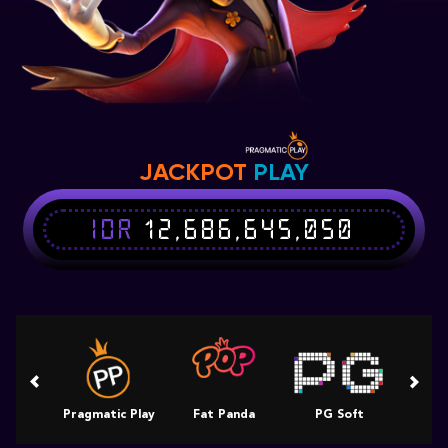
JACKPOT
PLAY
IDR
12,686,645,050
Pragmatic Play
Fat Panda
PG Soft
Slot