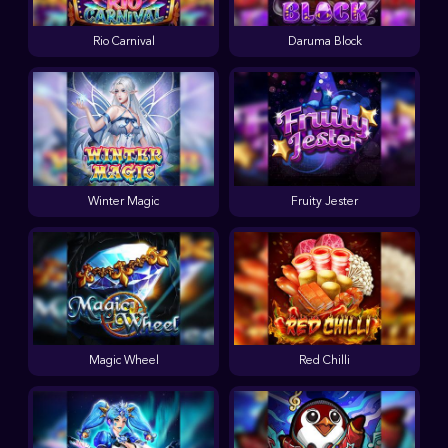
Rio Carnival
Daruma Block
Winter Magic
Fruity Jester
Magic Wheel
Red Chilli