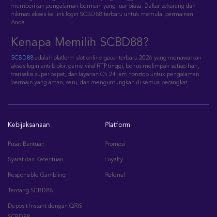
memberikan pengalaman bermain yang luar biasa. Daftar sekarang dan
nikmati akses ke link login SCBD88 terbaru untuk memulai permainan
Anda.
Kenapa Memilih SCBD88?
SCBD88
adalah platform slot online gacor terbaru 2026 yang menawarkan
akses login anti blokir, game viral RTP tinggi, bonus melimpah setiap hari,
transaksi super cepat, dan layanan CS 24 jam nonstop untuk pengalaman
bermain yang aman, seru, dan menguntungkan di semua perangkat.
Kebijaksanaan
Platform
Pusat Bantuan
Promosi
Syarat dan Ketentuan
Loyalty
Responsible Gambling
Referral
Tentang SCBD88
Deposit Instant dengan QRIS