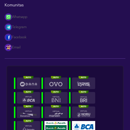
Komunitas
Whatsapp
Telegram
Facebook
Email